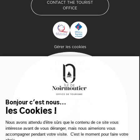
CONTACT THE TOURIST
OFFICE
CONTACT THE TOURIST
OFFICE
Pied de page
Gérer les cookies
Getaway
Plan your stay on the
island of genuine
experiences!
DOWNLOAD
DOWNLOAD