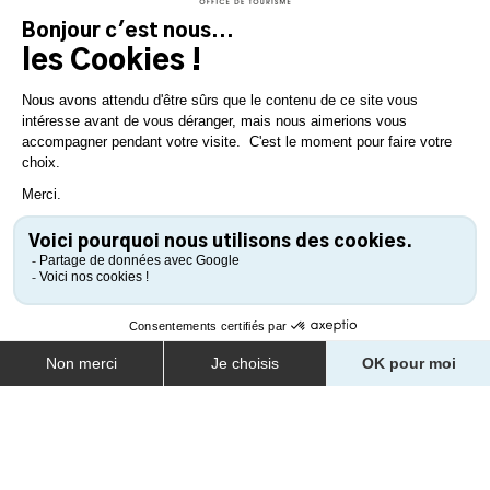
NOIRMOUTIER-EN-L'ÎLE
L' Amour à la plage -
Bar/brasserie vue mer
NOIRMOUTIER-EN-L'ÎLE
Labaya - Bar artistique
et musical