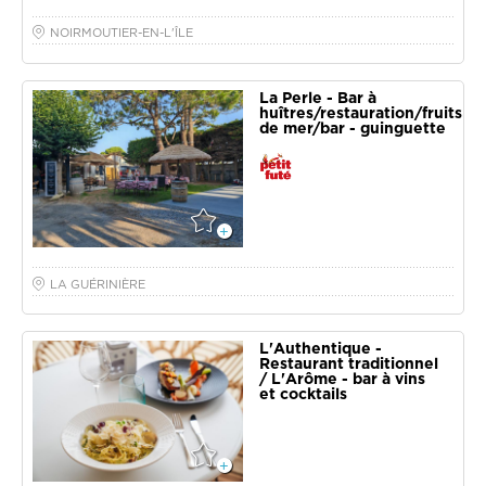
31
1
2
3
4
5
6
NOIRMOUTIER-EN-L'ÎLE
Aujourd'hui
Effacer
Fermer
La Perle - Bar à
huîtres/restauration/fruits
de mer/bar - guinguette
LA GUÉRINIÈRE
L'Authentique -
Restaurant traditionnel
/ L'Arôme - bar à vins
et cocktails