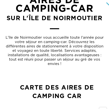
CAMPING-CAR
SUR L'ÎLE DE NOIRMOUTIER
HÔTELS
CHAMBRES D'HÔTES
L'île de Noirmoutier vous accueille toute l'année pour
RÉSIDENCES ET VILLAGES VACANCES
votre séjour en camping-car. Découvrez les
LOCATIONS
différentes aires de stationnement à votre disposition
et voyagez en toute liberté. Services adaptés,
CAMPINGS
installations de qualité, localisations avantageuses :
tout est réuni pour passer un séjour au gré de vos
AGENCES IMMOBILIÈRES ET
envies !
CONCIERGERIES
HÉBERGEMENTS COLLECTIFS
TOUS NOS HÉBERGEMENTS
CARTE DES AIRES DE
CAMPING CAR