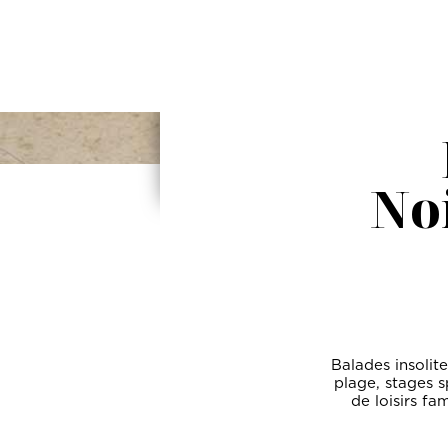
No
Balades insolit
plage, stages s
de loisirs fa
VOUS SOUHA