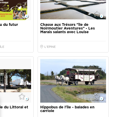
ÎLE
L'EPINE
e du Littoral et
Hippobus de l'île - balades en
carriole
ONTS
NOIRMOUTIER-EN-L'ÎLE