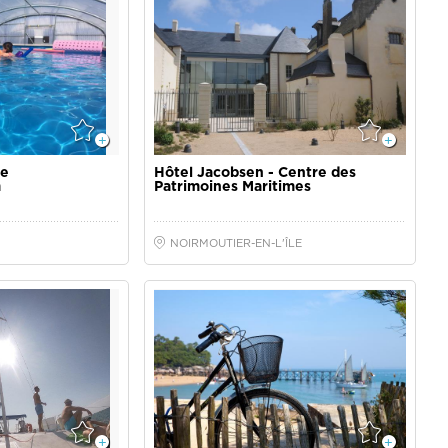
de
Hôtel Jacobsen - Centre des
m
Patrimoines Maritimes
NOIRMOUTIER-EN-L'ÎLE
e - balade et
Le Vel'hop - Location de vélos et
catamaran
rosalies/Réparation/Vente
NOIRMOUTIER-EN-L'ÎLE