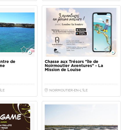
entre de
Chasse aux Trésors "île de
ine
Noirmoutier Aventures" - La
Mission de Louise
ÎLE
NOIRMOUTIER-EN-L'ÎLE
u du futur
Chasse aux Trésors "île de
Noirmoutier Aventures" - Les
Marais salants avec Louise