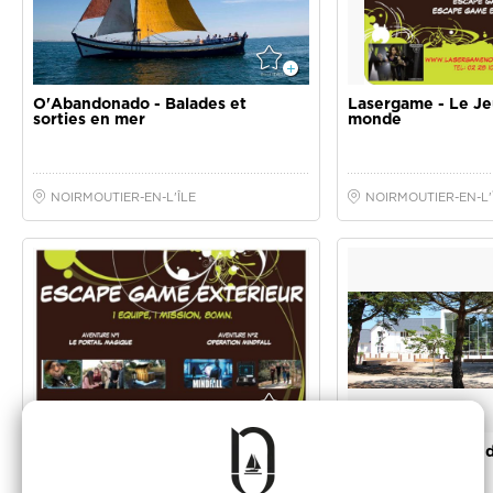
NOIRMOUTIER-EN-L'ÎLE
NOIRMOUTIER-EN-L'
Escape Game extérieur
Biotopia - Le Mond
de la Forêt
NOIRMOUTIER-EN-L'ÎLE
NOTRE DAME DE M