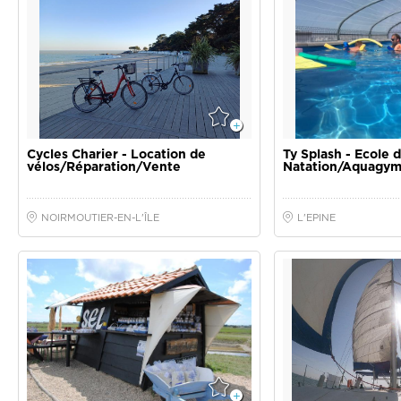
Cycles Charier - Location de
Ty Splash - Ecole 
vélos/Réparation/Vente
Natation/Aquagy
APPLIQUER
NOIRMOUTIER-EN-L'ÎLE
L'EPINE
Marais salant Les Angibauds
Cap Océan Croisièr
pêche en mer en 
L'EPINE
L'EPINE