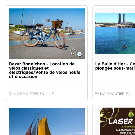
Bazar Bonnichon - Location de
La Bulle d'Her - C
vélos classiques et
plongée sous-mar
électriques/Vente de vélos neufs
et d'occasion
NOIRMOUTIER-EN-L'ÎLE
NOIRMOUTIER-EN-L'
O'Abandonado - Balades et
Lasergame - Le Je
sorties en mer
monde