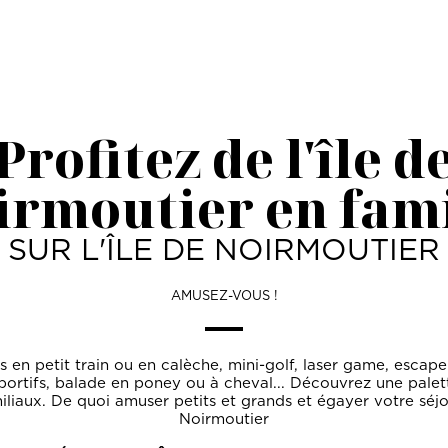
Profitez de l'île d
irmoutier en fami
SUR L'ÎLE DE NOIRMOUTIER
AMUSEZ-VOUS !
es en petit train ou en calèche, mini-golf, laser game, escap
portifs, balade en poney ou à cheval... Découvrez une palett
miliaux. De quoi amuser petits et grands et égayer votre séjou
Noirmoutier
ITEZ DÉCOUVRIR L'ÎLE DE NOIRMOUTIER EN FAMILLE 
VISITEZ L'ÎLE DE NOIRMOUTIER AVEC LOUISE LA LOUTRE !