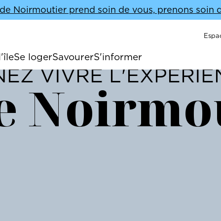
e de Noirmoutier prend soin de vous, prenons soin d'
Menu 
Espa
'île
Se loger
Savourer
S'informer
EZ VIVRE L'EXPÉRI
de Noirmo