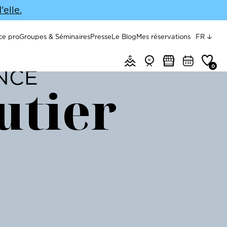
elle.
top
ce pro
Groupes & Séminaires
Presse
Le Blog
Mes réservations
FR
Menu header quick access
Marées & météo
Webcams
Marchés
Agenda
Favoris
0
ENCE
utier