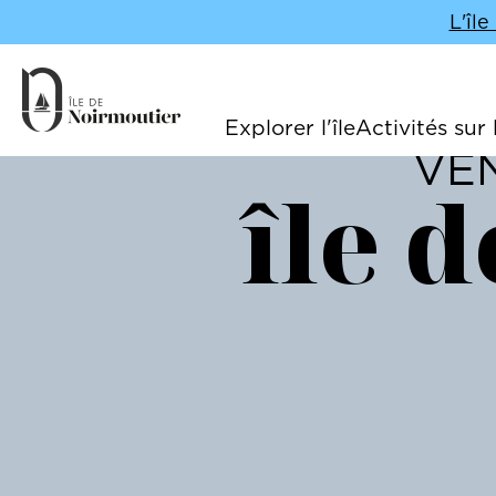
L'îl
Explorer l'île
Activités sur l
Navigation principale
VEN
île 