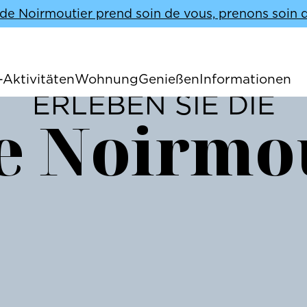
e de Noirmoutier prend soin de vous, prenons soin d'
-Aktivitäten
Wohnung
Genießen
Informationen
ERLEBEN SIE DIE
de Noirmo