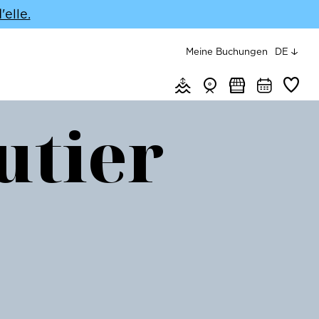
elle.
Menu top
Meine Buchungen
DE
Menu header quick access
Gezeiten & Wetter
Webcams
Märkte
Agenda
Favorit
utier