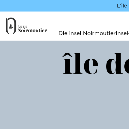
L'îl
Die insel Noirmoutier
Insel
Navigation principale
île 