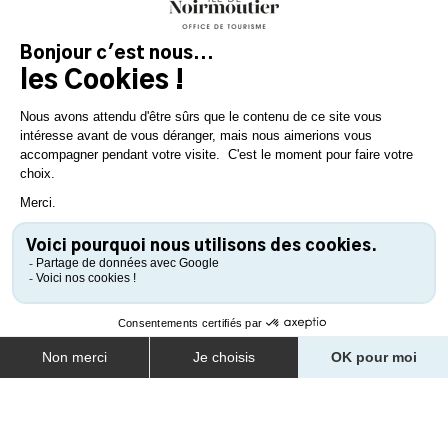
SPAZIERGANG DURCH DEN
HISTORISCHEN KERN VON
NOIRMOUTIER
Möchten Sie mehr über das Erbe der Insel erfahren? Besuchen
Sie das Stadtzentrum von Noirmoutier-en-l'île, um alles zu
entdecken, was das Reiseziel zu bieten hat. Einkaufen, Kultur,
die Landschaft am Meer, die typischen Viertel und die
Gemütlichkeit werden Ihnen jedes Detail der Insel offenbaren.
Und um sich einen vollständigen Überblick zu verschaffen,