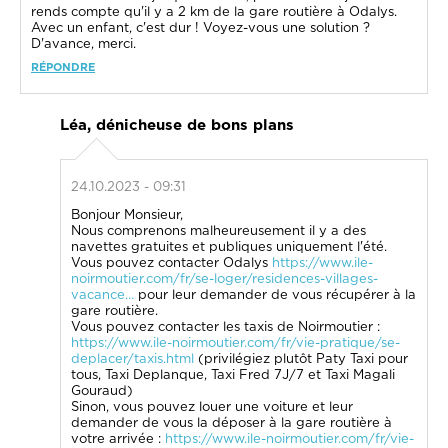
rends compte qu'il y a 2 km de la gare routière à Odalys.
Avec un enfant, c'est dur ! Voyez-vous une solution ?
D'avance, merci.
RÉPONDRE
Léa, dénicheuse de bons plans
24.10.2023 - 09:31
Bonjour Monsieur,
Nous comprenons malheureusement il y a des
navettes gratuites et publiques uniquement l'été.
Vous pouvez contacter Odalys
https://www.ile-
noirmoutier.com/fr/se-loger/residences-villages-
vacance…
pour leur demander de vous récupérer à la
gare routière.
Vous pouvez contacter les taxis de Noirmoutier :
https://www.ile-noirmoutier.com/fr/vie-pratique/se-
deplacer/taxis.html
(privilégiez plutôt Paty Taxi pour
tous, Taxi Deplanque, Taxi Fred 7J/7 et Taxi Magali
Gouraud)
Sinon, vous pouvez louer une voiture et leur
demander de vous la déposer à la gare routière à
votre arrivée :
https://www.ile-noirmoutier.com/fr/vie-