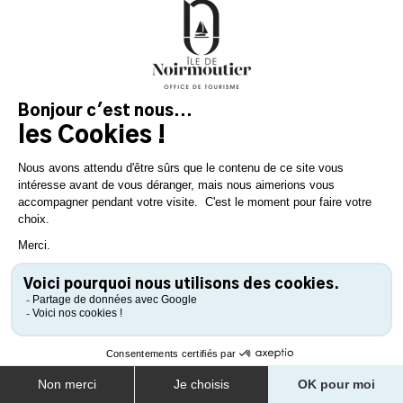
25 août 2025
écrit par Léa, dénicheuse de bons plans
ACTUS ET NOUVEAUTÉS • INSPIRATIONS
VOS COUPS DE CŒUR CET ÉTÉ SUR L’ÎLE DE
NOIRMOUTIER
LIRE L’ARTICLE