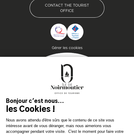
CONTACT THE TOURIST
OFFICE
CONTACT THE TOURIST
OFFICE
Pied de page
Gérer les cookies
Getaway
Plan your stay on the
island of genuine
experiences!
DOWNLOAD
DOWNLOAD