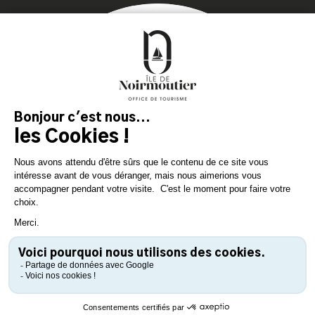
Getaway
Plan your stay on the
island of genuine
experiences!
DOWNLOAD
DOWNLOAD