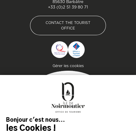
85630 Barbâtre
+33 (0)2 51 39 80 71
CONTACT THE TOURIST
OFFICE
CONTACT THE TOURIST
OFFICE
Pied de page
Gérer les cookies
Getaway
Plan your stay on the
island of genuine
experiences!
DOWNLOAD
DOWNLOAD