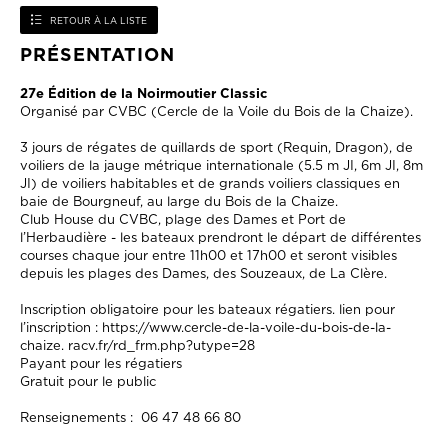
RETOUR À LA LISTE
PRÉSENTATION
27e Édition de la Noirmoutier Classic
Organisé par CVBC (Cercle de la Voile du Bois de la Chaize).
3 jours de régates de quillards de sport (Requin, Dragon), de
voiliers de la jauge métrique internationale (5.5 m JI, 6m JI, 8m
JI) de voiliers habitables et de grands voiliers classiques en
baie de Bourgneuf, au large du Bois de la Chaize.
Club House du CVBC, plage des Dames et Port de
l’Herbaudière - les bateaux prendront le départ de différentes
courses chaque jour entre 11h00 et 17h00 et seront visibles
depuis les plages des Dames, des Souzeaux, de La Clère.
Inscription obligatoire pour les bateaux régatiers. lien pour
l’inscription : https://www.cercle-de-la-voile-du-bois-de-la-
chaize. racv.fr/rd_frm.php?utype=28
Payant pour les régatiers
Gratuit pour le public
Renseignements : 06 47 48 66 80