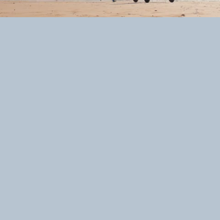
Loaded
:
Unmute
100.00%