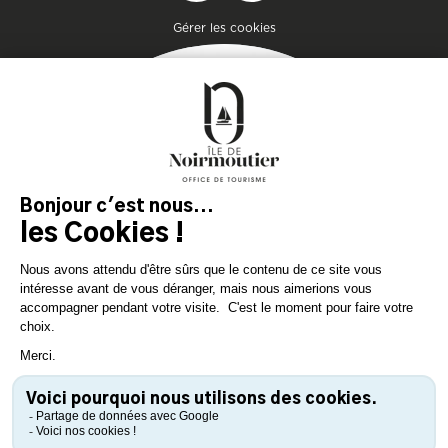
Pied de page
Gérer les cookies
Getaway
Plan your stay on the
island of genuine
experiences!
DOWNLOAD
DOWNLOAD