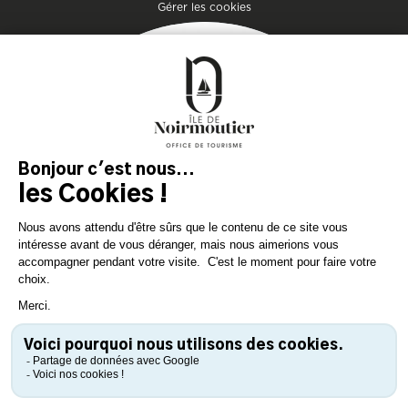
Gérer les cookies
Getaway
Plan your stay on the
island of genuine
experiences!
DOWNLOAD
DOWNLOAD