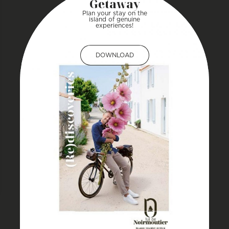
Getaway
Plan your stay on the
island of genuine
experiences!
DOWNLOAD
DOWNLOAD