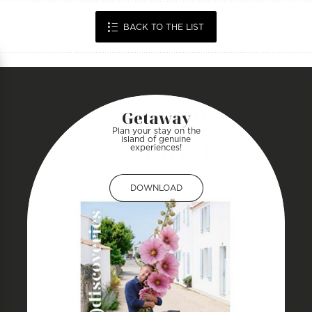
BACK TO THE LIST
Getaway
Plan your stay on the
island of genuine
experiences!
DOWNLOAD
DOWNLOAD