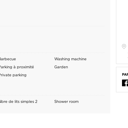
Barbecue
Washing machine
Parking à proximité
Garden
PA
Private parking
Nbre de lits simples 2
Shower room