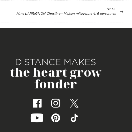
NEXT
Mme LARRIGNON Christine - Maison mitoyenne 4/6 personnes
DISTANCE MAKES
the heart grow
fonder