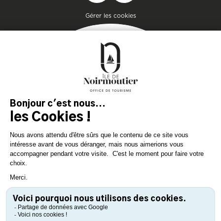
Pied de page
Gérer les cookies
Getaway
Plan your stay on the
island of genuine
experiences!
DOWNLOAD
DOWNLOAD