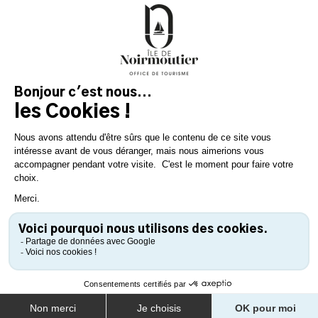
Getaway
Plan your stay on the
island of genuine
experiences!
DOWNLOAD
DOWNLOAD