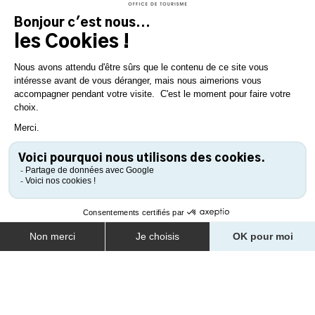
Le P'tit Franc - Bijoux de création fabriqués sur l'île
COORDONNÉES
6 rue Piet
85330
Noirmoutier-en-l'île
Tel : 06 87 39 42 88