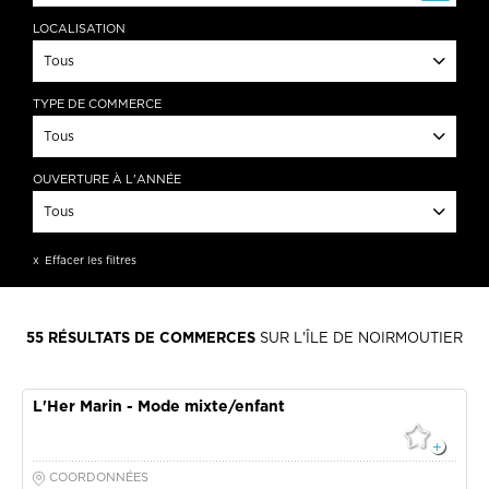
LOCALISATION
Tous
Barbâtre
TYPE DE COMMERCE
La Guérinière
Tous
L'Epine
Noirmoutier-en-l'île
Opticiens
OUVERTURE À L'ANNÉE
Mode mixte
Tous
APPLIQUER
Mode femme
Mode homme
Ouverture à l'année
Effacer les filtres
Mode enfant
Chaussures
APPLIQUER
Accessoires de mode
Lingerie
55
RÉSULTATS DE COMMERCES
SUR L'ÎLE DE NOIRMOUTIER
Bijoux
Cordonnerie
Maroquinerie
L'Her Marin - Mode mixte/enfant
APPLIQUER
COORDONNÉES