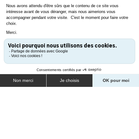
La Mie Câline - Boulangerie/Pâtisserie
COORDONNÉES
8 rue du Rosaire
85330
Noirmoutier-en-l'île
Tel : 02 51 39 58 37
Saveurs Gourmandes - Traiteur événementiel/chef à
domicile
COORDONNÉES
8 impasse de la Fassonnière
85680
La Guérinière
Tel : 02 51 93 77 07 / 06 77 67 91 73
Aux Délices de l'Océan - Poissonnerie/traiteur de la
mer