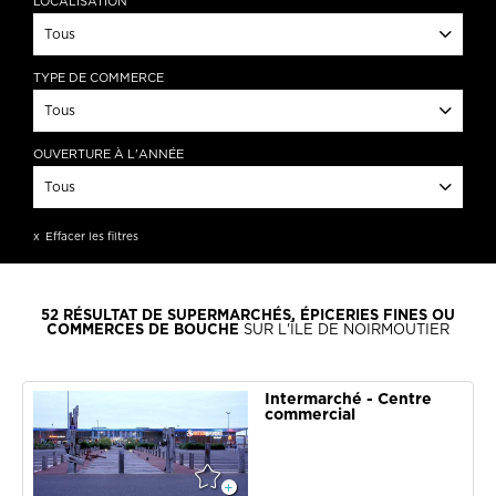
LOCALISATION
Tous
Barbâtre
TYPE DE COMMERCE
La Guérinière
Tous
L'Epine
Noirmoutier-en-l'île
Supermarchés
OUVERTURE À L'ANNÉE
Caves à vin
Tous
APPLIQUER
Epiceries fines & bios
Glaciers
Ouverture à l'année
Effacer les filtres
Alimentations
Boulangeries & pâtisseries
APPLIQUER
Boucheries & traiteurs
Poissonneries
52
RÉSULTAT DE SUPERMARCHÉS, ÉPICERIES FINES
OU
COMMERCES DE BOUCHE
SUR L'ÎLE DE NOIRMOUTIER
APPLIQUER
Intermarché - Centre
commercial