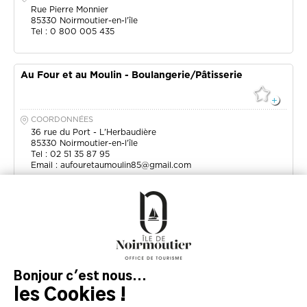
Rue Pierre Monnier
85330
Noirmoutier-en-l'île
Tel : 0 800 005 435
Au Four et au Moulin - Boulangerie/Pâtisserie
COORDONNÉES
36 rue du Port - L'Herbaudière
85330
Noirmoutier-en-l'île
Tel : 02 51 35 87 95
Email :
aufouretaumoulin85@gmail.com
Spar Caravan'île - Superette
COORDONNÉES
1 rue de la Tresson
85680
La Guérinière
Tel : 02 51 35 63 38