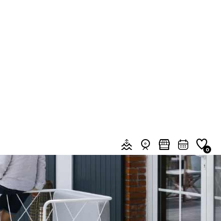
top
ce pro
Groupes & Séminaires
Presse
Le Blog
Mes réservations
FR
Menu header quick access
Marées & météo
Webcams
Marchés
Agenda
Favoris
0