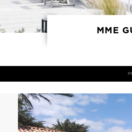
MME GU
P