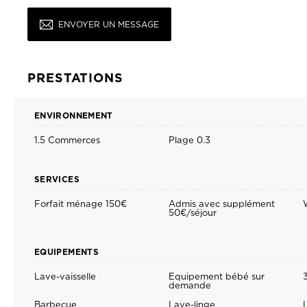
PRESTATIONS
ENVIRONNEMENT
1.5 Commerces
Plage 0.3
SERVICES
Forfait ménage 150€
Admis avec supplément
W
50€/séjour
EQUIPEMENTS
Lave-vaisselle
Equipement bébé sur
demande
Barbecue
Lave-linge
L
Salon de jardin
Jardin / cour (clos)
(privatif) 2000m2
Parking privé