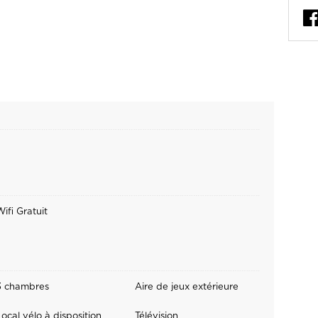
ifi Gratuit
3 chambres
Aire de jeux extérieure
ocal vélo à disposition
Télévision
Cuisine équipée
Terrasse