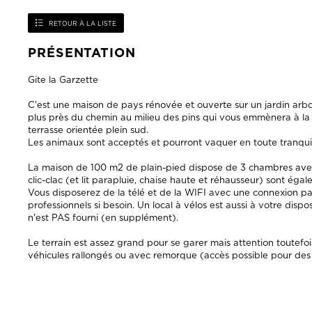
Gite la Garzette
C'est une maison de pays rénovée et ouverte sur un jardin ar
plus près du chemin au milieu des pins qui vous emmènera à la p
terrasse orientée plein sud.
Les animaux sont acceptés et pourront vaquer en toute tranquill
La maison de 100 m2 de plain-pied dispose de 3 chambres avec
clic-clac (et lit parapluie, chaise haute et réhausseur) sont éga
Vous disposerez de la télé et de la WIFI avec une connexion p
professionnels si besoin. Un local à vélos est aussi à votre disp
n'est PAS fourni (en supplément).
Le terrain est assez grand pour se garer mais attention toutefois,
véhicules rallongés ou avec remorque (accès possible pour de
ENVOYER UN MESSAGE