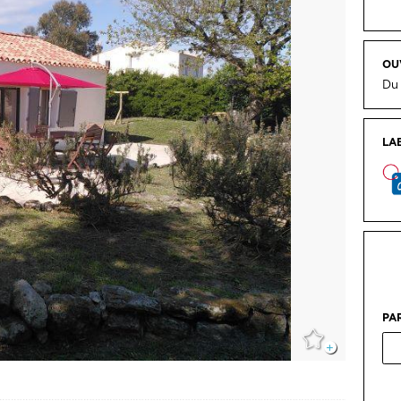
LA
PA