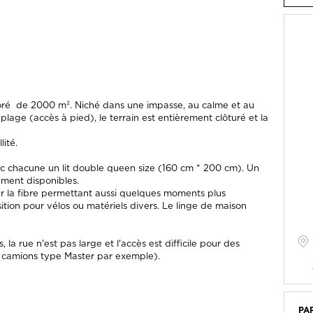
boré de 2000 m². Niché dans une impasse, au calme et au
lage (accès à pied), le terrain est entièrement clôturé et la
ité.
 chacune un lit double queen size (160 cm * 200 cm). Un
lement disponibles.
ar la fibre permettant aussi quelques moments plus
osition pour vélos ou matériels divers. Le linge de maison
 la rue n'est pas large et l'accès est difficile pour des
s camions type Master par exemple).
PA