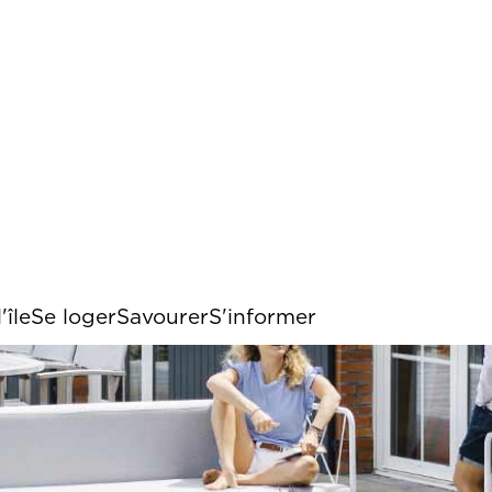
Menu 
Espa
'île
Se loger
Savourer
S'informer
es