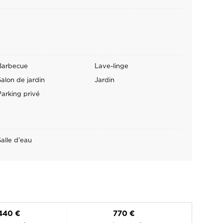
Barbecue
Lave-linge
Salon de jardin
Jardin
Parking privé
Salle d'eau
440 €
770 €
basse saison)
max. (haute saison)