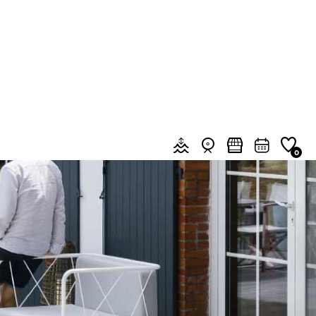
top
ce pro
Groupes & Séminaires
Presse
Le Blog
Mes réservations
FR
Menu header quick access
Marées & météo
Webcams
Marchés
Agenda
Favoris
0