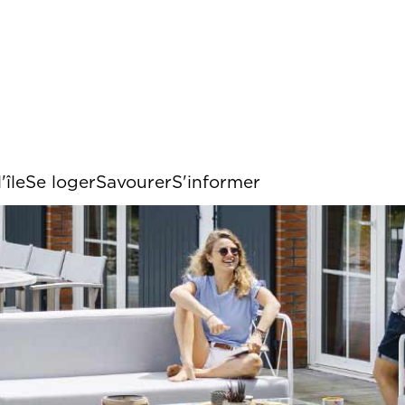
Menu 
Espa
'île
Se loger
Savourer
S'informer
onnes