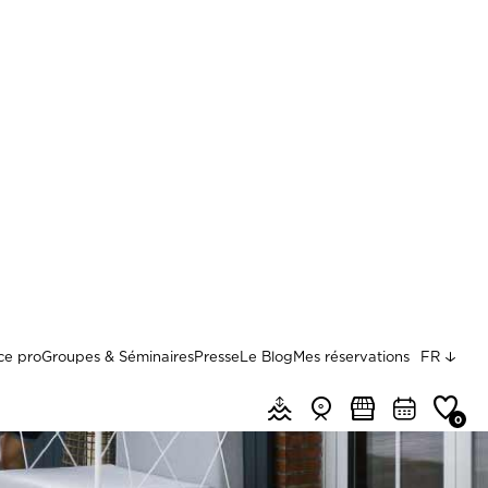
top
ce pro
Groupes & Séminaires
Presse
Le Blog
Mes réservations
FR
Menu header quick access
Marées & météo
Webcams
Marchés
Agenda
Favoris
0