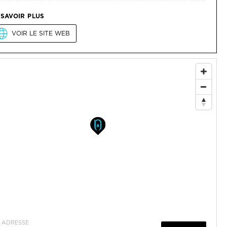
ADRESSE
Y ALLER
16 rue de l'Hôtel de Ville
85740
L'Epine