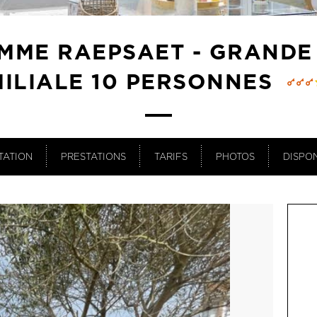
 MME RAEPSAET - GRANDE
ILIALE 10 PERSONNES
TATION
PRESTATIONS
TARIFS
PHOTOS
DISPON
OU
Du 