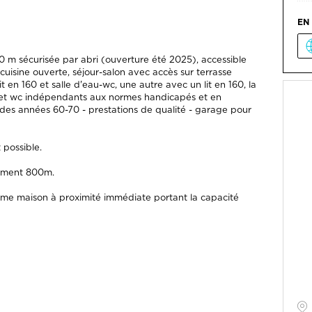
,50 m sécurisée par abri (ouverture été 2025), accessible
isine ouverte, séjour-salon avec accès sur terrasse
 en 160 et salle d'eau-wc, une autre avec un lit en 160, la
in et wc indépendants aux normes handicapés et en
des années 60-70 - prestations de qualité - garage pour
possible.
lement 800m.
ième maison à proximité immédiate portant la capacité