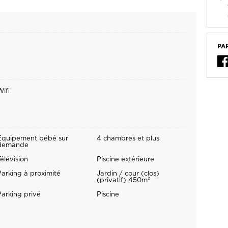
PA
Wifi
Equipement bébé sur
4 chambres et plus
demande
élévision
Piscine extérieure
Parking à proximité
Jardin / cour (clos)
(privatif) 450m²
Parking privé
Piscine
Nbre de lits doubles 3
Nbre de lits simples 2