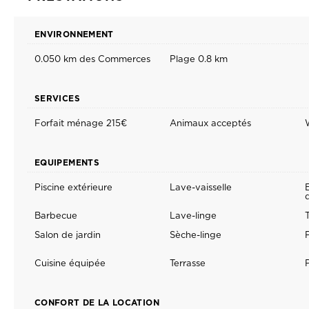
0.050 km des Commerces
Plage 0.8 km
SERVICES
Forfait ménage 215€
Animaux acceptés
EQUIPEMENTS
Piscine extérieure
Lave-vaisselle
Barbecue
Lave-linge
T
Salon de jardin
Sèche-linge
Cuisine équipée
Terrasse
CONFORT DE LA LOCATION
Salle de bain
Convertible 1
Salle d'eau