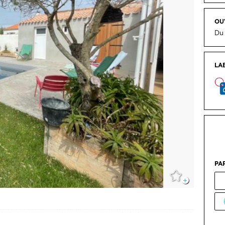
LA
PA
EN