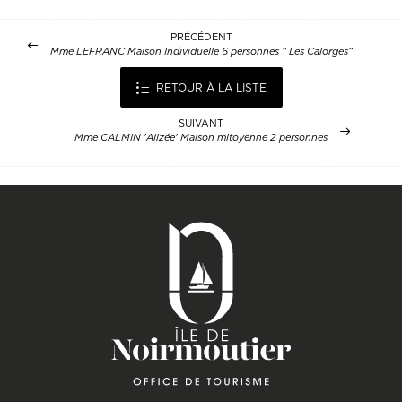
PRÉCÉDENT
Mme LEFRANC Maison Individuelle 6 personnes “ Les Calorges“
RETOUR À LA LISTE
SUIVANT
Mme CALMIN 'Alizée' Maison mitoyenne 2 personnes