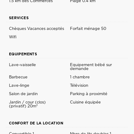
1.5 km des Commerces
Plage 0.4 km
SERVICES
Chèques Vacances acceptés
Forfait ménage 50
Wifi
EQUIPEMENTS
Lave-vaisselle
Equipement bébé sur
demande
Barbecue
1 chambre
Lave-linge
Télévision
Salon de jardin
Parking à proximité
Jardin / cour (clos)
Cuisine équipée
(privatif) 20m²
CONFORT DE LA LOCATION
Convertible 1
Nbre de lits doubles 1