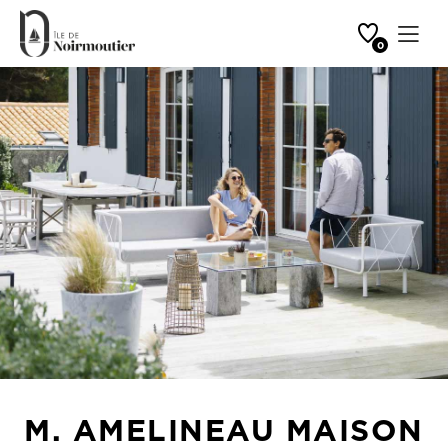
Favoris
Ouvrir 
0
Accueil
Hébergements
M. AMELINEAU Maison mitoyenne 6 personnes
M. AMELINEAU MAISON