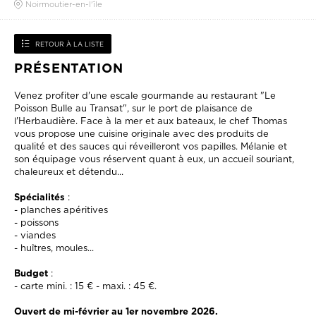
Noirmoutier-en-l'île
RETOUR À LA LISTE
PRÉSENTATION
Venez profiter d'une escale gourmande au restaurant "Le
Poisson Bulle au Transat", sur le port de plaisance de
l'Herbaudière. Face à la mer et aux bateaux, le chef Thomas
vous propose une cuisine originale avec des produits de
qualité et des sauces qui réveilleront vos papilles. Mélanie et
son équipage vous réservent quant à eux, un accueil souriant,
chaleureux et détendu...
Spécialités
:
- planches apéritives
- poissons
- viandes
- huîtres, moules...
Budget
:
- carte mini. : 15 € - maxi. : 45 €.
Ouvert de mi-février au 1er novembre 2026.