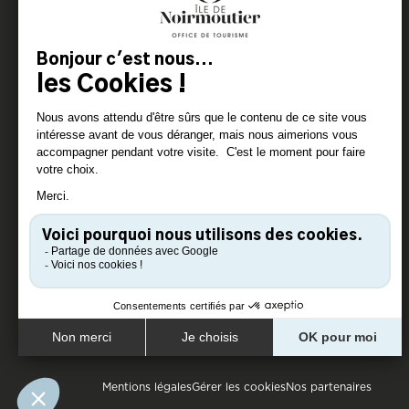
Mentions légales
Gérer les cookies
Nos partenaires
Pied de page