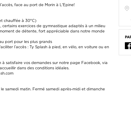
d’accès, face au port de Morin à L'Epine!
 et chauffée à 30°C)
, certains exercices de gymnastique adaptés à un milieu
n moment de détente, fort appréciable dans notre monde
PA
 au port pour les plus grands
iliter l’accès : Ty Splash à pied, en vélo, en voiture ou en
n à satisfaire vos demandes sur notre page Facebook, via
cueillir dans des conditions idéales.
ash.com
et le samedi matin. Fermé samedi après-midi et dimanche