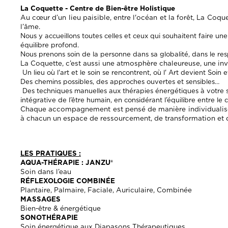
La Coquette - Centre de Bien-être Holistique
Au cœur d’un lieu paisible, entre l'océan et la forêt, La Coqu
l’âme.
Nous y accueillons toutes celles et ceux qui souhaitent faire u
équilibre profond.
Nous prenons soin de la personne dans sa globalité, dans le res
La Coquette, c’est aussi une atmosphère chaleureuse, une invit
Un lieu où l'art et le soin se rencontrent, où l' Art devient Soin 
Des chemins possibles, des approches ouvertes et sensibles…
Des techniques manuelles aux thérapies énergétiques à votre se
intégrative de l’être humain, en considérant l’équilibre entre le co
Chaque accompagnement est pensé de manière individualisée, 
à chacun un espace de ressourcement, de transformation et 
LES PRATIQUES :
AQUA-THÉRAPIE : JANZU®
Soin dans l’eau
RÉFLEXOLOGIE COMBINÉE
Plantaire, Palmaire, Faciale, Auriculaire, Combinée
MASSAGES
Bien-être & énergétique
SONOTHÉRAPIE
Soin énergétique aux Diapasons Thérapeutiques