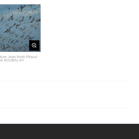
ture Jean-Noël Pitaud -
dre ROUBALAY