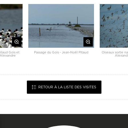
itaud Gois et
Passage du Gois - Jean-Noël Pitaud
Oiseaux sortie na
 Alexandre
Alexan
RETOUR À LA LISTE DES VISITES