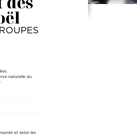
t des
oël
GROUPES
ées.
erve naturelle du
e
mande et selon les