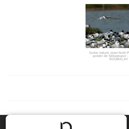
Sortie nature Jean-Noël P
polder de Sébastopol -
ROUBALAY