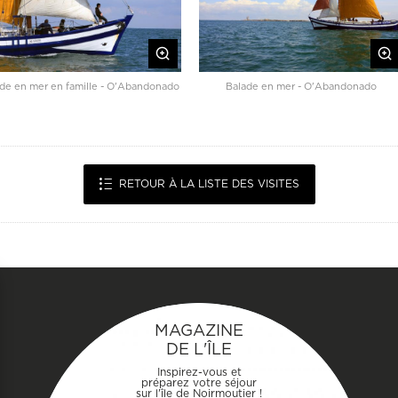
de en mer en famille - O'Abandonado
Balade en mer - O'Abandonado
RETOUR À LA LISTE DES VISITES
MAGAZINE
DE L'ÎLE
Inspirez-vous et
préparez votre séjour
sur l'île de Noirmoutier !