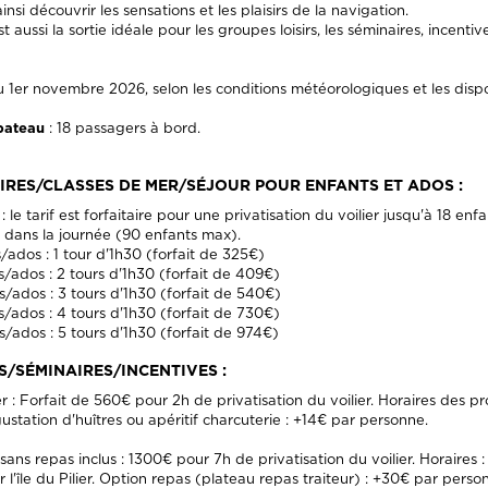
 ainsi découvrir les sensations et les plaisirs de la navigation.
aussi la sortie idéale pour les groupes loisirs, les séminaires, incentive
au 1er novembre 2026, selon les conditions météorologiques et les dispon
 bateau
: 18 passagers à bord.
RES/CLASSES DE MER/SÉJOUR POUR ENFANTS ET ADOS :
e tarif est forfaitaire pour une privatisation du voilier jusqu'à 18 enfan
rs dans la journée (90 enfants max).
/ados : 1 tour d'1h30 (forfait de 325€)
s/ados : 2 tours d'1h30 (forfait de 409€)
s/ados : 3 tours d'1h30 (forfait de 540€)
s/ados : 4 tours d'1h30 (forfait de 730€)
s/ados : 5 tours d'1h30 (forfait de 974€)
S/SÉMINAIRES/INCENTIVES :
: Forfait de 560€ pour 2h de privatisation du voilier. Horaires des 
station d'huîtres ou apéritif charcuterie : +14€ par personne.
er, sans repas inclus : 1300€ pour 7h de privatisation du voilier. Horaire
 l'île du Pilier. Option repas (plateau repas traiteur) : +30€ par perso