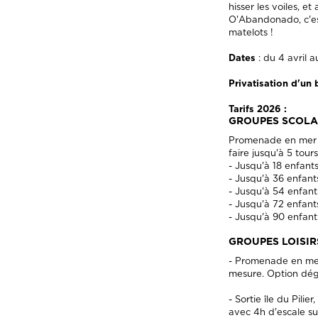
hisser les voiles, et
O'Abandonado, c'est 
matelots !
Dates
: du 4 avril 
Privatisation d'un
Tarifs 2026 :
GROUPES SCOLAI
Promenade en mer : l
faire jusqu'à 5 tou
- Jusqu'à 18 enfants
- Jusqu'à 36 enfant
- Jusqu'à 54 enfant
- Jusqu'à 72 enfant
- Jusqu'à 90 enfant
GROUPES LOISIR
- Promenade en mer 
mesure. Option dégu
- Sortie île du Pili
avec 4h d'escale sur