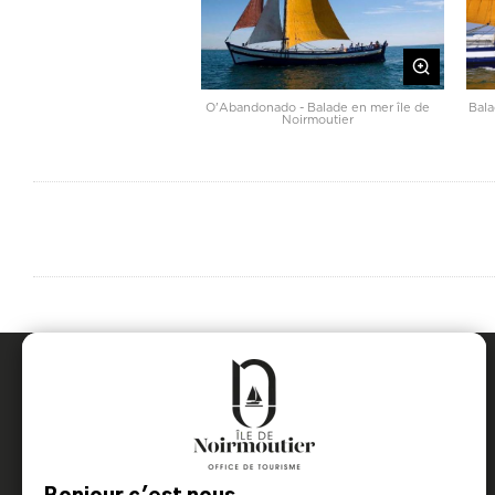
O'Abandonado - Balade en mer île de
Bala
Noirmoutier