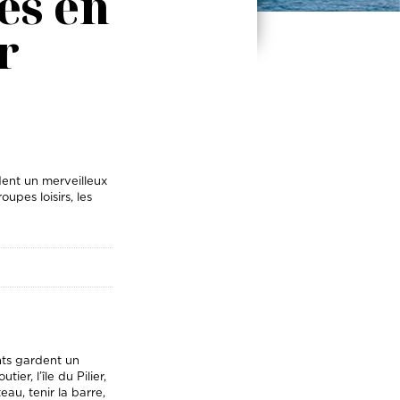
es en
r
dent un merveilleux
upes loisirs, les
nts gardent un
er, l’île du Pilier,
au, tenir la barre,