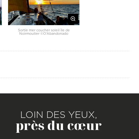
Sortie mer coucher soleil île de
Noirmoutier ©O’Abandonado
LOIN DES YEUX,
près du cœur