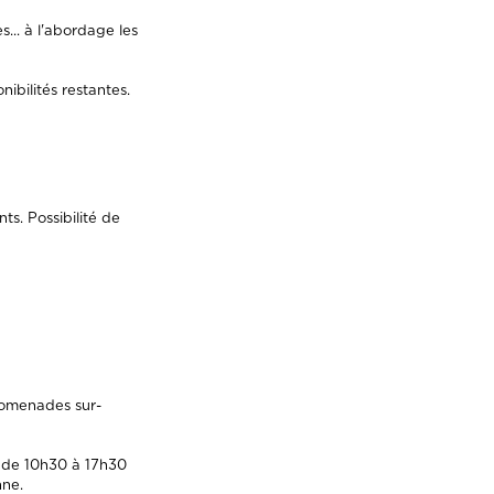
s... à l'abordage les
ibilités restantes.
ts. Possibilité de
promenades sur-
s : de 10h30 à 17h30
nne.