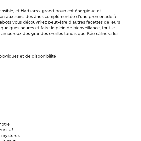
ensible, et Hadzarro, grand bourricot énergique et
tion aux soins des ânes complémentée d’une promenade à
abots vous découvrirez peut-être d’autres facettes de leurs
 quelques heures et faire le plein de bienveillance, tout le
amoureux des grandes oreilles tandis que Kéo câlinera les
logiques et de disponibilité
 notre
eurs » !
es mystères