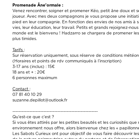
Promenade Âne’ormale :
Venez rencontrer, soigner et promener Kéo, petit âne doux et s
joueur. Avec mes deux compagnons je vous propose une initia
pied en leur compagnie. En fonction des envies de nos amis à s
vies, leur éducation, leur travail. Petits et grands rejoignez-nous
monde est le bienvenu ! Hadzarro se chargera de promener les 
plus timides.
Tarifs
:
Sur réservation uniquement, sous réserve de conditions météoro
(Horaires et points de rdv communiqués à l’inscription)
3-17 ans (inclus) : 15€
18 ans et + : 20€
6 personnes maximum
Contact
:
07 81 40 10 29
suzanne.depillot@outlook.fr
-------------------------------------------------------
Qu‘est-ce que c‘est ?
Si vous êtes attirés par les petites beautés et les curiosités que
environnement nous offre, alors bienvenue chez les « papillonn
Les Sabots Curieux ont pour objectif de vous faire découvrir l