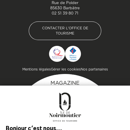
Rue de Polder
85630 Barbâtre
02 51 39 80 71
CONTACTER L'OFFICE DE
TOURISME
CONTACTER L'OFFICE DE
TOURISME
Pied de page
Mentions légales
Gérer les cookies
Nos partenaires
MAGAZINE
DE L'ÎLE
Inspirez-vous et
préparez votre séjour
sur l'île de Noirmoutier !
TÉLÉCHARGEZ