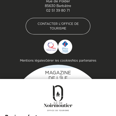
Rue de Polder
85630 Barbâtre
02 51 39 80 71
CONTACTER L'OFFICE DE
TOURISME
CONTACTER L'OFFICE DE
TOURISME
Pied de page
Mentions légales
Gérer les cookies
Nos partenaires
MAGAZINE
DE L'ÎLE
Inspirez-vous et
préparez votre séjour
sur l'île de Noirmoutier !
TÉLÉCHARGEZ