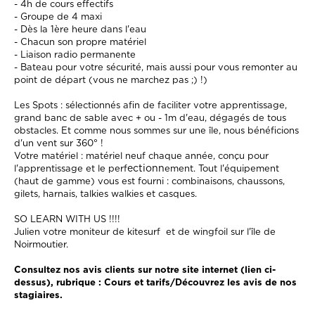
- 4h de cours effectifs
- Groupe de 4 maxi
- Dès la 1ère heure dans l'eau
- Chacun son propre matériel
- Liaison radio permanente
- Bateau pour votre sécurité, mais aussi pour vous remonter au
point de départ (vous ne marchez pas ;) !)
Les Spots : sélectionnés afin de faciliter votre apprentissage,
grand banc de sable avec + ou - 1m d'eau, dégagés de tous
obstacles. Et comme nous sommes sur une île, nous bénéficions
d'un vent sur 360° !
Votre matériel : matériel neuf chaque année, conçu pour
ectionn
l'apprentissage et le perf
ement. Tout l'équipement
(haut de gamme) vous est fourni : combinaisons, chaussons,
gilets, harnais, talkies walkies et casques.
SO LEARN WITH US !!!!
Julien votre moniteur de kitesurf et de wingfoil sur l'île de
Noirmoutier.
Consultez nos avis clients sur notre site internet (lien ci-
dessus), rubrique : Cours et tarifs/Découvrez les avis de nos
stagiaires.