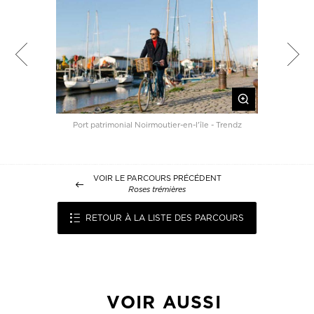
 - Trendz
Port patrimonial Noirmoutier-en-l'île - Trendz
Chateau
VOIR LE PARCOURS PRÉCÉDENT
Roses trémières
RETOUR À LA LISTE DES PARCOURS
VOIR AUSSI