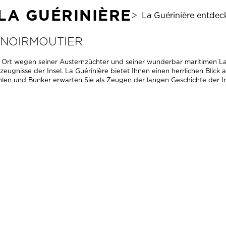
LA GUÉRINIÈRE
La Guérinière entdec
L NOIRMOUTIER
r Ort wegen seiner Austernzüchter und seiner wunderbar maritimen La
zeugnisse der Insel. La Guérinière bietet Ihnen einen herrlichen Blick
n und Bunker erwarten Sie als Zeugen der langen Geschichte der In
ERKL
DIE MÜHLEN DER INSEL
HÖCH