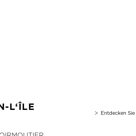
ERKLIMMEN SIE DEN
HÖCHSTEN PUNKT IM WALD
BOIS DES ELOUX
DER 
MEHR INFOS
MEHR
-L‘ÎLE
Entdecken Sie 
NOIRMOUTIER