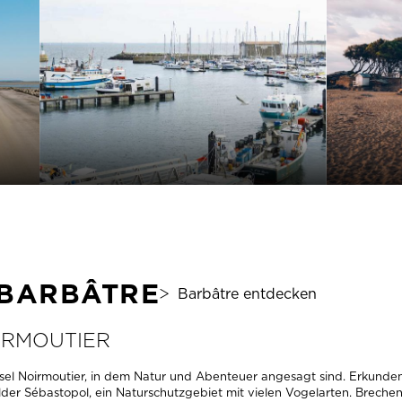
MEHR INFOS
MEHR 
 BARBÂTRE
Barbâtre entdecken
IRMOUTIER
Insel Noirmoutier, in dem Natur und Abenteuer angesagt sind. Erkund
der Sébastopol, ein Naturschutzgebiet mit vielen Vogelarten. Breche
port. Für Naturliebhaber und Anhänger von Gleitsport hält Barbâtre u