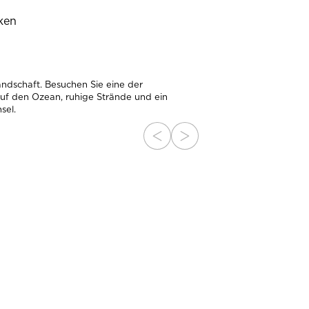
ken
ndschaft. Besuchen Sie eine der
 auf den Ozean, ruhige Strände und ein
sel.
IMMEN SIE DEN
STEN PUNKT IM WALD