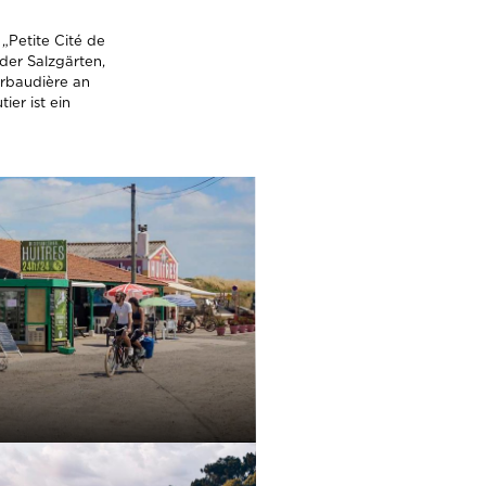
 „Petite Cité de
der Salzgärten,
erbaudière an
ier ist ein
INFOS