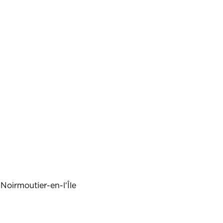
HAFEN PORT DE MORIN
DIE PERLEN
 INFOS
MEHR INFOS
Noirmoutier-en-l‘Île