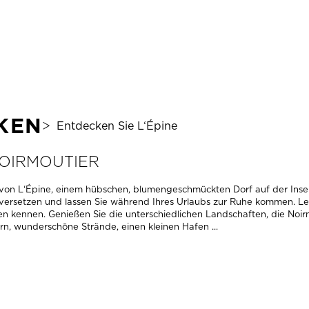
NOIRMOUTIER
BOIS
MEHR INFOS
MEHR
KEN
Entdecken Sie L‘Épine
NOIRMOUTIER
on L‘Épine, einem hübschen, blumengeschmückten Dorf auf der Insel 
versetzen und lassen Sie während Ihres Urlaubs zur Ruhe kommen. Ler
n kennen. Genießen Sie die unterschiedlichen Landschaften, die Noirm
rn, wunderschöne Strände, einen kleinen Hafen ...