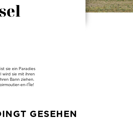
sel
st sie ein Paradies
 wird sie mit ihren
ihren Bann ziehen.
irmoutier-en-l‘Île!
EDINGT GESEHEN