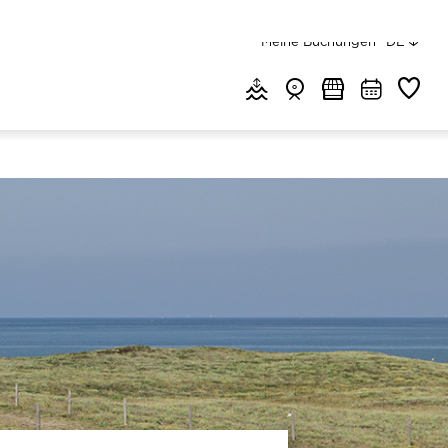
Menu top
Meine Buchungen
DE
Menu header quick access
Gezeiten & Wetter
Webcams
Märkte
Agenda
Favorit