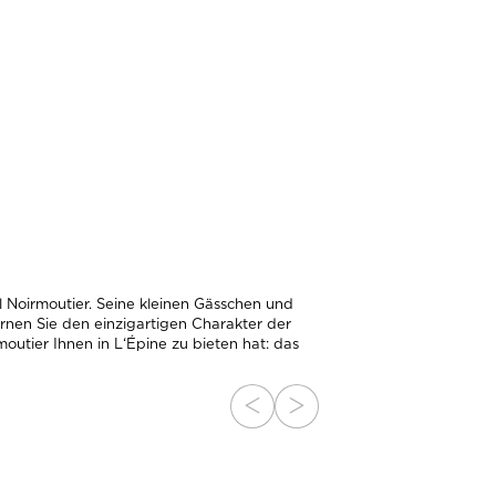
 DES ELOUX
7 KM FEINSTER 
 INFOS
MEHR INFOS
Noirmoutier. Seine kleinen Gässchen und
nen Sie den einzigartigen Charakter der
outier Ihnen in L‘Épine zu bieten hat: das