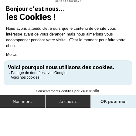
LA GUÉRINIÈRE
La Potinière -
Restaurant traditionnel
NOIRMOUTIER-EN-L'ÎLE