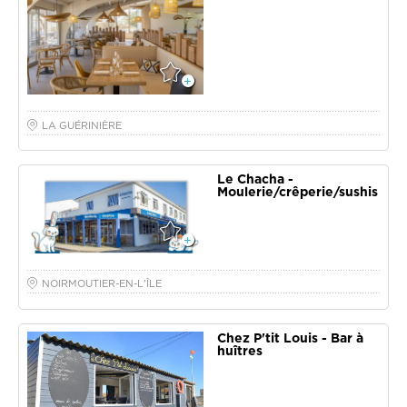
LA GUÉRINIÈRE
Le Chacha -
Moulerie/crêperie/sushis
NOIRMOUTIER-EN-L'ÎLE
Chez P'tit Louis - Bar à
huîtres