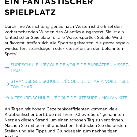
EIN FANTASTISCHER
SPIELPLATZ
Durch ihre Ausrichtung genau nach Westen ist die Insel den
vorherrschenden Winden des Atlantiks ausgesetzt. Sie ist ein
fantastischer Spielplatz für alle Wassersportler. Sobald Wind
aufkommt, treffen sich alle Sportbegeisterten, die gerne segeln,
windsurfen, strandsegeln oder kitesurfen, an den bekannten
Spots!
SURFSCHULE: L'ÉCOLE DE VOILE DE BARBÂTRE - HISSEZ-
HAUT
STRANDSEGEL-SCHULE: L'ÉCOLE DE CHAR À VOILE - SEL
TON CHAR
KITESURF-SCHULE: L'ÉCOLE DE KITESURF - MOUVN'KITE
An Tagen mit hohem Gezeitenkoeffizienten kommen viele
Krabbenfischer bei Ebbe mit ihrem „Chevretière“ genannten
Netz an diesen Strand, um einen schönen Tag zu verbringen.
Machen Sie mit beim Strandfischen! Entdecken Sie die besten
Stellen und alle Tipps und Grundregeln zum nachhaltigen
Fischen.