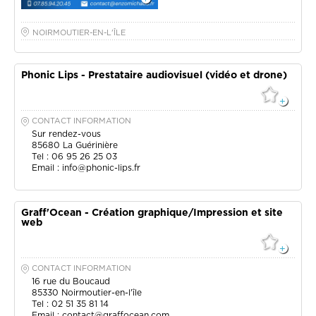
NOIRMOUTIER-EN-L'ÎLE
Phonic Lips - Prestataire audiovisuel (vidéo et drone)
CONTACT INFORMATION
Sur rendez-vous
85680
La Guérinière
Tel : 06 95 26 25 03
Email :
info@phonic-lips.fr
Graff'Ocean - Création graphique/Impression et site
web
CONTACT INFORMATION
16 rue du Boucaud
85330
Noirmoutier-en-l'île
Tel : 02 51 35 81 14
Email :
contact@graffocean.com