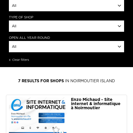
All
Barbâtre
TYPE OF SHOP
La Guérinière
All
L'Epine
Noirmoutier-en-l'île
IT, sales, troubleshooting
OPEN ALL YEAR ROUND
Communication Agencies
All
APPLY
Photographers
Events
Open all year round
Clear filters
APPLY
APPLY
7
RESULTS FOR SHOPS
IN NOIRMOUTIER ISLAND
Enzo Michaud - Site
internet & informatique
à Noirmoutier