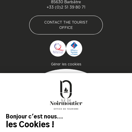
85630 Barbâtre
+33 (0)2 51 39 80 71
CONTACT THE TOURIST
OFFICE
CONTACT THE TOURIST
OFFICE
Pied de page
Gérer les cookies
Getaway
Plan your stay on the
island of genuine
experiences!
DOWNLOAD
DOWNLOAD