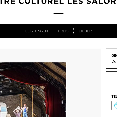
TRE CULTUREL LES SALO
LEISTUNGEN
PREIS
BILDER
GE
Du
TE