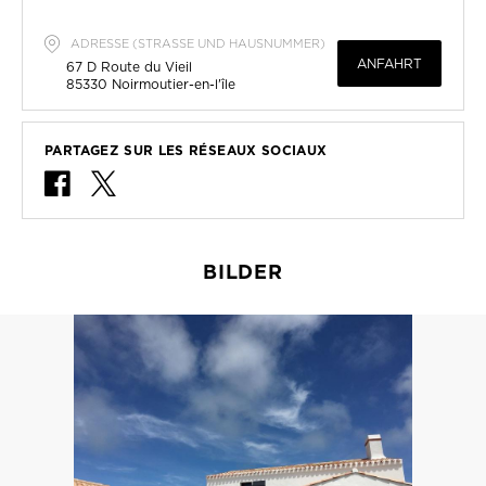
ADRESSE (STRASSE UND HAUSNUMMER)
ANFAHRT
67 D Route du Vieil
85330
Noirmoutier-en-l'île
PARTAGEZ SUR LES RÉSEAUX SOCIAUX
BILDER