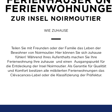
FERIENWOHNUNG
ZUR INSEL NOIRMOUTIER
HOTELS
ZIMMER MIT FRÜHSTÜCK
WIE ZUHAUSE
RESIDENZEN UND FERIENDÖRFER
CAMPINGPLÄTZE
Teilen Sie mit Freunden oder der Familie das Leben der
Bewohner von Noirmoutier. Hier können Sie sich zuhause
IMMOBILIENMAKLER UND
fühlen! Während Ihres Aufenthalts machen Sie Ihre
HAUSMEISTERDIENSTE
Ferienwohnung Ihre zuhause und einen Ausgangspunkt für
die Entdeckung der Insel Noirmoutier. Als Garantie für Qualität
SAMMELUNTERKÜNFTE
und Komfort besitzen alle möblierten Ferienwohnungen das
Clévacances-Label oder die Klassifizierung der Präfektur.
WOHNMOBILSTELLPLÄTZE
ALLE UNTERKÜNFTE