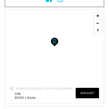
ADRESSE (STRASSE UND HAUSNUMMER)
ANFAHRT
D38
85740
L'Epine