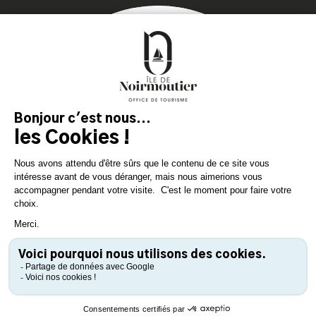
MAGAZIN
DER INSEL
Lassen Sie sich inspirieren und
bereiten Sie Ihren Aufenthalt
auf der Insel Noirmoutier vor!
KONSULTIEREN SIE
KONSULTIEREN SIE