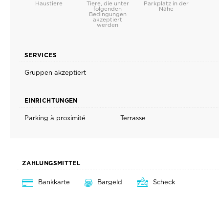
Haustiere
Tiere, die unter
Parkplatz in der
folgenden
Nähe
Bedingungen
akzeptiert
werden
SERVICES
Gruppen akzeptiert
EINRICHTUNGEN
Parking à proximité
Terrasse
ZAHLUNGSMITTEL
Bankkarte
Bargeld
Scheck