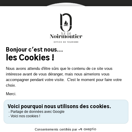
MAGAZIN
DER INSEL
Lassen Sie sich inspirieren und
bereiten Sie Ihren Aufenthalt
auf der Insel Noirmoutier vor!
KONSULTIEREN SIE
KONSULTIEREN SIE