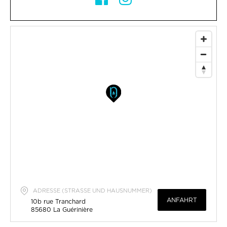
ADRESSE (STRASSE UND HAUSNUMMER)
ANFAHRT
10b rue Tranchard
85680
La Guérinière