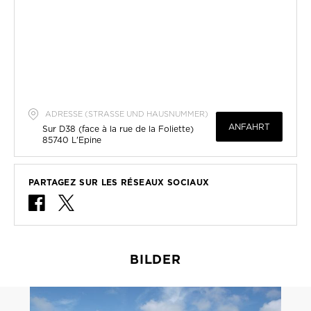
ADRESSE (STRASSE UND HAUSNUMMER)
ANFAHRT
Sur D38 (face à la rue de la Foliette)
85740
L'Epine
PARTAGEZ SUR LES RÉSEAUX SOCIAUX
BILDER