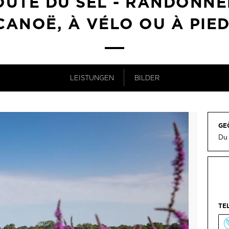
OUTE DU SEL - RANDONNÉ
CANOË, À VÉLO OU À PIE
LEISTUNGEN
BILDER
GE
Du
TE