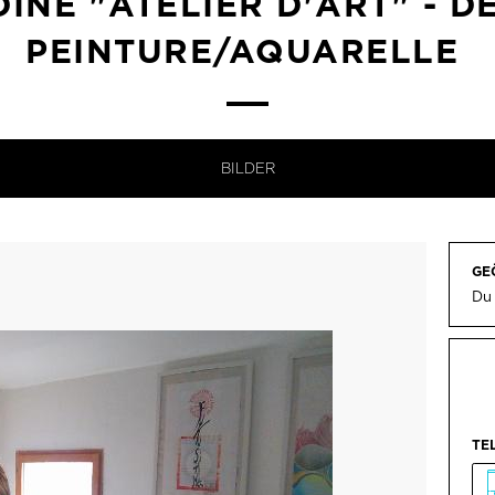
INE "ATELIER D'ART" - D
PEINTURE/AQUARELLE
BILDER
GE
Du
TE