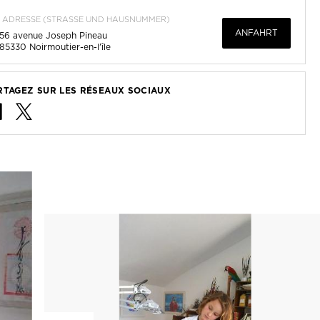
ADRESSE (STRASSE UND HAUSNUMMER)
ANFAHRT
56 avenue Joseph Pineau
85330
Noirmoutier-en-l'île
RTAGEZ SUR LES RÉSEAUX SOCIAUX