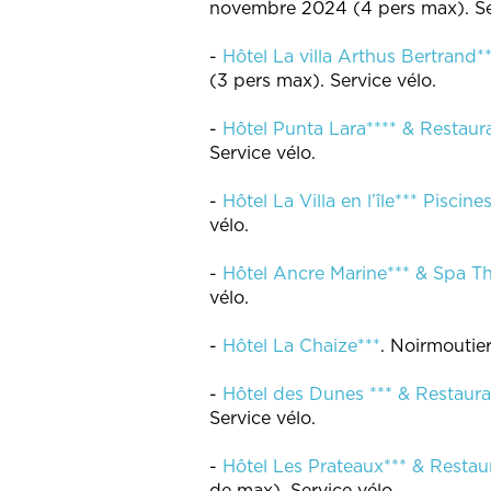
novembre 2024 (4 pers max). Se
-
Hôtel La villa Arthus Bertrand*
(3 pers max). Service vélo.
-
Hôtel Punta Lara**** & Restaur
Service vélo.
-
Hôtel La Villa en l’île*** Piscine
vélo.
-
Hôtel Ancre Marine*** & Spa Th
vélo.
-
Hôtel La Chaize***
. Noirmoutier
-
Hôtel des Dunes *** & Restaura
Service vélo.
-
Hôtel Les Prateaux*** & Restau
de max). Service vélo.