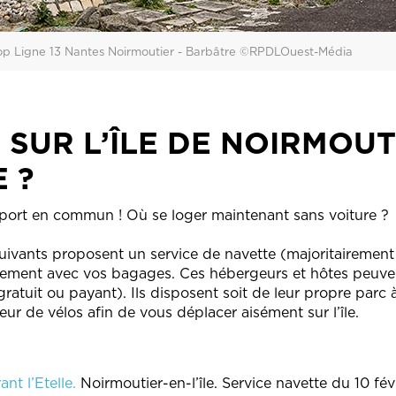
op Ligne 13 Nantes Noirmoutier - Barbâtre ©RPDLOuest-Média
 SUR L’ÎLE DE NOIRMOUT
 ?
ansport en commun ! Où se loger maintenant sans voiture ?
ivants proposent un service de navette (majoritairement
cilement avec vos bagages. Ces hébergeurs et hôtes peuve
gratuit ou payant). Ils disposent soit de leur propre parc 
eur de vélos afin de vous déplacer aisément sur l’île.
nt l’Etelle.
Noirmoutier-en-l’île. Service navette du 10 fév