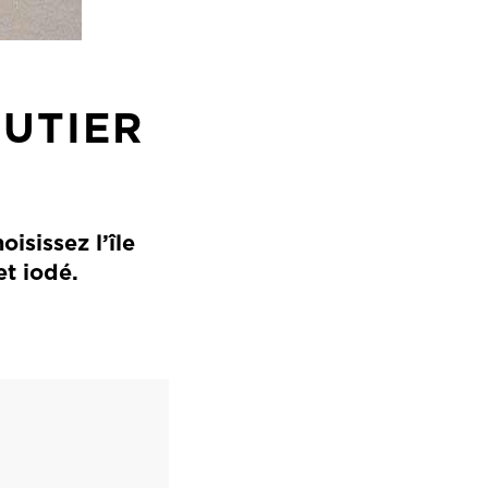
OUTIER
isissez l’île
et iodé.