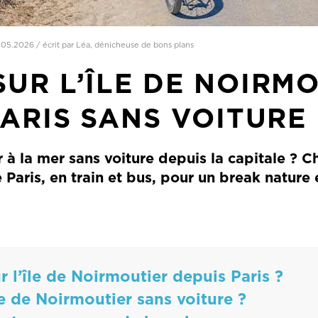
.05.2026
/
écrit par Léa, dénicheuse de bons plans
UR L’ÎLE DE NOIRM
PARIS SANS VOITURE
 à la mer sans voiture depuis la capitale ? Cho
Paris, en train et bus, pour un break nature 
 l’île de Noirmoutier depuis Paris ?
le de Noirmoutier sans voiture ?